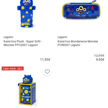
αγαπημένα
α
μου
μ
Legami
Legami
Κασετίνα Plush - Super Soft! -
Κασετίνα Wonderwow Monster
Monster PPC0007 Legami
PCR0007 Legami
12,95€
11,95
€
9,95
€
Γρήγορη
Γρήγορη
αγορά
αγορά
ΤΙΜΗ WEB
-28%
Προσθήκη
στα
αγαπημένα
μου