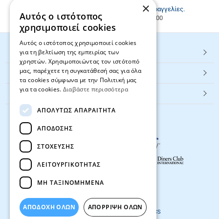
Καλέστε μας
2811217297
.
×
Εξυπηρέτηση πελατών & τηλεφωνικές παραγγελίες.
Αυτός ο ιστότοπος
Δευ. - Παρ. 9:00-17:00, Σάβ. 9:00-15:00
χρησιμοποιεί cookies
Αυτός ο ιστότοπος χρησιμοποιεί cookies
για τη βελτίωση της εμπειρίας των
HOT ΚΑΤΗΓΟΡΙΕΣ
χρηστών. Χρησιμοποιώντας τον ιστότοπό
μας, παρέχετε τη συγκατάθεσή σας για όλα
ΕΞΥΠΗΡΕΤΗΣΗ ΠΕΛΑΤΩΝ
τα cookies σύμφωνα με την Πολιτική μας
για τα cookies.
Διαβάστε περισσότερα
Textbook.gr
ΑΠΟΛΎΤΩΣ ΑΠΑΡΑΊΤΗΤΑ
ΑΠΌΔΟΣΗΣ
ΣΤΌΧΕΥΣΗΣ
ΛΕΙΤΟΥΡΓΙΚΌΤΗΤΑΣ
ΜΗ ΤΑΞΙΝΟΜΗΜΈΝΑ
© 2026
textbook.gr
All rights reserved
ΑΠΟΔΟΧΗ ΟΛΩΝ
ΑΠΌΡΡΙΨΗ ΌΛΩΝ
Designed & developed by
NETMECHANICS