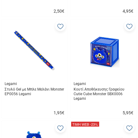
2,50
€
4,95
€
Γρήγορη
Γρήγορη
αγορά
αγορά
Προσθήκη
Π
στα
σ
αγαπημένα
α
μου
μ
Legami
Legami
Στυλό Gel με Μπλε Mελάνι Monster
Κουτί Αποθήκευσης Γραφείου
EP0056 Legami
Cutie Cube Monster SBX0006
Legami
1,95
€
5,95
€
Γρήγορη
Γρήγορη
αγορά
αγορά
ΤΙΜΗ WEB
-23%
Προσθήκη
Π
στα
σ