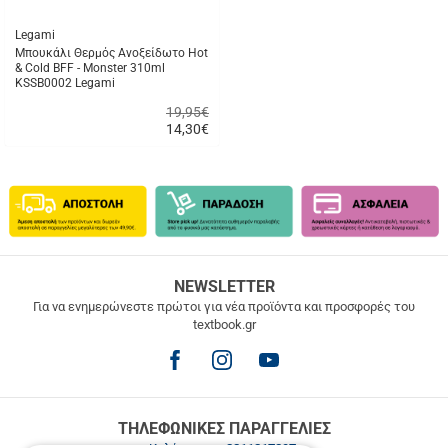
Legami
Μπουκάλι Θερμός Ανοξείδωτο Hot
& Cold BFF - Monster 310ml
KSSB0002 Legami
19,95€
14,30
€
Γρήγορη
αγορά
ΔΩΡΕΑΝ
NEWSLETTER
ΜΕΤΑΦΟΡΙΚΑ
Για να ενημερώνεστε πρώτοι για νέα προϊόντα και προσφορές του
textbook.gr
Δωρεάν
μεταφορικά
για
παραγγελίες
άνω
των
ΤΗΛΕΦΩΝΙΚΕΣ ΠΑΡΑΓΓΕΛΙΕΣ
49.9€