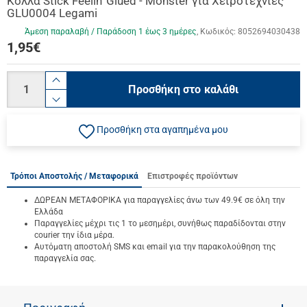
Κόλλα Stick Feelin' Glued - Monster για Χειροτεχνίες
GLU0004 Legami
Άμεση παραλαβή / Παράδoση 1 έως 3 ημέρες
Κωδικός:
8052694030438
1,95
€
Ποσότητα
product.increase.quantity
Προσθήκη στο καλάθι
product.decrease.quantity
Προσθήκη στα αγαπημένα μου
Τρόποι Αποστολής / Μεταφορικά
Επιστροφές προϊόντων
ΔΩΡΕΑΝ ΜΕΤΑΦΟΡΙΚΑ για παραγγελίες άνω των 49.9€ σε όλη την
Ελλάδα
Παραγγελίες μέχρι τις 1 το μεσημέρι, συνήθως παραδίδονται στην
courier την ίδια μέρα.
Αυτόματη αποστολή SMS και email για την παρακολούθηση της
παραγγελία σας.