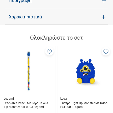
Περιγραφή
Χαρακτηριστικά
Ολοκληρώστε το σετ
Προσθήκη
Π
στα
σ
αγαπημένα
α
μου
μ
Legami
Legami
Stackable Pencil Με Γόμα Take a
Ξύστρα Light Up Monster Με Κάδο
Tip Monster STE0003 Legami
PSL0003 Legami