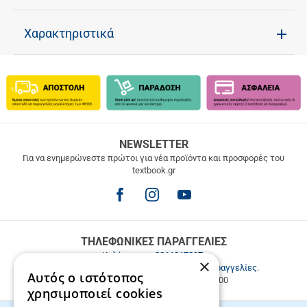
Χαρακτηριστικά
ΔΩΡΕΑΝ
NEWSLETTER
ΜΕΤΑΦΟΡΙΚΑ
Για να ενημερώνεστε πρώτοι για νέα προϊόντα και προσφορές του
textbook.gr
Δωρεάν
μεταφορικά
για
παραγγελίες
άνω
των
ΤΗΛΕΦΩΝΙΚΕΣ ΠΑΡΑΓΓΕΛΙΕΣ
49.9€
Καλέστε μας
2811217297
.
×
Εξυπηρέτηση πελατών & τηλεφωνικές παραγγελίες.
Αυτός ο ιστότοπος
Δευ. - Παρ. 9:00-17:00, Σάβ. 9:00-15:00
χρησιμοποιεί cookies