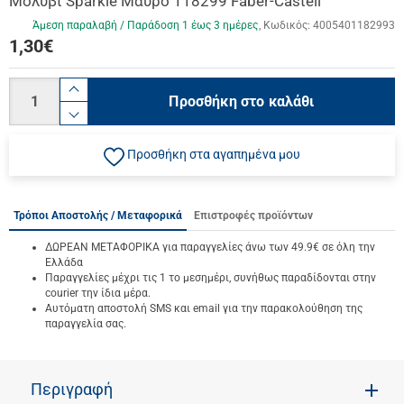
Μολύβι Sparkle Μαύρο 118299 Faber-Castell
Άμεση παραλαβή / Παράδoση 1 έως 3 ημέρες
Κωδικός:
4005401182993
1,30
€
Ποσότητα
product.increase.quantity
Προσθήκη στο καλάθι
product.decrease.quantity
Προσθήκη στα αγαπημένα μου
Τρόποι Αποστολής / Μεταφορικά
Επιστροφές προϊόντων
ΔΩΡΕΑΝ ΜΕΤΑΦΟΡΙΚΑ για παραγγελίες άνω των 49.9€ σε όλη την
Ελλάδα
Παραγγελίες μέχρι τις 1 το μεσημέρι, συνήθως παραδίδονται στην
courier την ίδια μέρα.
Αυτόματη αποστολή SMS και email για την παρακολούθηση της
παραγγελία σας.
Περιγραφή