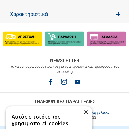
Χαρακτηριστικά
ΔΩΡΕΑΝ
NEWSLETTER
ΜΕΤΑΦΟΡΙΚΑ
Για να ενημερώνεστε πρώτοι για νέα προϊόντα και προσφορές του
textbook.gr
Δωρεάν
μεταφορικά
για
παραγγελίες
άνω
των
ΤΗΛΕΦΩΝΙΚΕΣ ΠΑΡΑΓΓΕΛΙΕΣ
49.9€
Καλέστε μας
2811217297
.
×
Εξυπηρέτηση πελατών & τηλεφωνικές παραγγελίες.
Αυτός ο ιστότοπος
Δευ. - Παρ. 9:00-17:00, Σάβ. 9:00-15:00
χρησιμοποιεί cookies