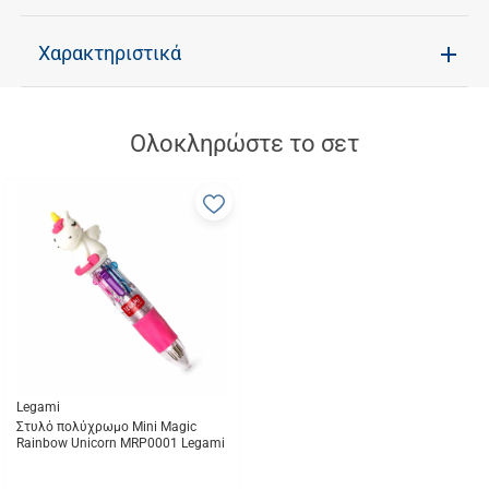
Χαρακτηριστικά
Ολοκληρώστε το σετ
Προσθήκη
στα
αγαπημένα
μου
Legami
Στυλό πολύχρωμο Mini Magic
Rainbow Unicorn MRP0001 Legami