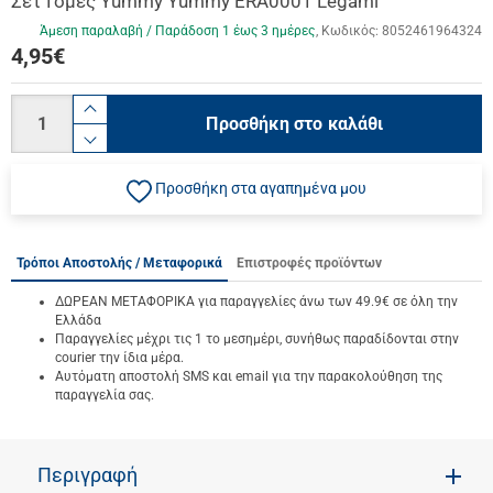
Σετ Γόμες Yummy Yummy ERA0001 Legami
Άμεση παραλαβή / Παράδoση 1 έως 3 ημέρες
Κωδικός:
8052461964324
4,95
€
Ποσότητα
product.increase.quantity
Προσθήκη στο καλάθι
product.decrease.quantity
Προσθήκη στα αγαπημένα μου
Τρόποι Αποστολής / Μεταφορικά
Επιστροφές προϊόντων
ΔΩΡΕΑΝ ΜΕΤΑΦΟΡΙΚΑ για παραγγελίες άνω των 49.9€ σε όλη την
Ελλάδα
Παραγγελίες μέχρι τις 1 το μεσημέρι, συνήθως παραδίδονται στην
courier την ίδια μέρα.
Αυτόματη αποστολή SMS και email για την παρακολούθηση της
παραγγελία σας.
Περιγραφή