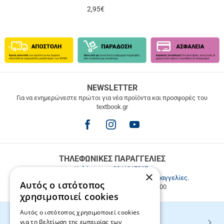
2,95
€
Γρήγορη
αγορά
ΔΩΡΕΑΝ
NEWSLETTER
ΜΕΤΑΦΟΡΙΚΑ
Για να ενημερώνεστε πρώτοι για νέα προϊόντα και προσφορές του
textbook.gr
Δωρεάν
μεταφορικά
για
παραγγελίες
άνω
των
ΤΗΛΕΦΩΝΙΚΕΣ ΠΑΡΑΓΓΕΛΙΕΣ
49.9€
Καλέστε μας
2811217297
.
×
Εξυπηρέτηση πελατών & τηλεφωνικές παραγγελίες.
Αυτός ο ιστότοπος
Δευ. - Παρ. 9:00-17:00, Σάβ. 9:00-15:00
χρησιμοποιεί cookies
Αυτός ο ιστότοπος χρησιμοποιεί cookies
για τη βελτίωση της εμπειρίας των
HOT ΚΑΤΗΓΟΡΙΕΣ