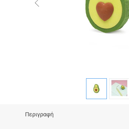
button.prev
Περιγραφή