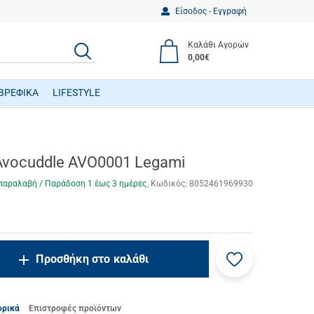
Είσοδος - Εγγραφή
Καλάθι Αγορών
ΑΝΑΖΗΤΗΣΗ
0,00€
ΒΡΕΦΙΚΑ
LIFESTYLE
ΒΡΕΦΙΚΑ ΠΑΙΧΝΙΔΙΑ ΔΡΑΣΤΗΡΙΟΤΗΤΩΝ
 Avocuddle AVO0001 Legami
παραλαβή / Παράδoση 1 έως 3 ημέρες
Κωδικός:
8052461969930
Προσθήκη
ncrease.quantity
Προσθήκη στο καλάθι
στα
ecrease.quantity
αγαπημένα
μου
ορικά
Επιστροφές προϊόντων