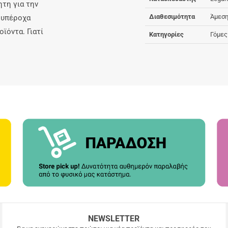
ητη για την
Διαθεσιμότητα
Άμεση
α υπέροχα
οϊόντα. Γιατί
Κατηγορίες
Γόμες
NEWSLETTER