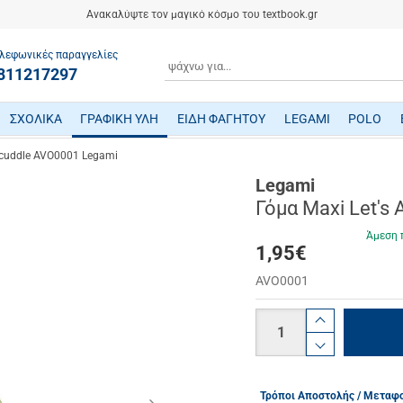
Ανακαλύψτε τον μαγικό κόσμο του textbook.gr
λεφωνικές παραγγελίες
ΑΝΑΖΗΤΗΣΗ
811217297
ΣΧΟΛΙΚΑ
ΓΡΑΦΙΚΗ ΥΛΗ
ΕΙΔΗ ΦΑΓΗΤΟΥ
LEGAMI
POLO
ΤΕΤΡΑΔΙΑ/ ΗΜΕΡΟΛΟΓΙΑ/ ΜΠΛΟΚ
ΜΕΤΑΦΡΑΣΜΕΝΗ ΠΑΙΔΙΚΗ ΛΟΓΟΤΕΧΝΙΑ
ΠΑΙΧΝΙΔΙΑ ΜΗΧΑΝΙΚΗΣ-ΠΕΙΡΑΜΑΤΑ-ΡΟΜΠΟΤΙΚΗΣ
ΜΙΚΡΟΣΚΟΠΙΑ-ΤΗΛΕΣΚΟΠΙΑ-ΔΕΙΝΟΣΑΥΡΟΙ
ΒΡΕΦΙΚΑ ΠΑΙΧΝΙΔΙΑ ΔΡΑΣΤΗΡΙΟΤΗΤΩΝ
ΠΟΔΗΛΑΤΑ - ΠΟΔΟΚΙΝΗΤΑ - ΠΑΤΙΝΙΑ
ΔΑΚΤΥΛΟΜΠΟΓΙΕΣ/ ΝΕΡΟΜΠΟΓΙΕΣ/ ΤΕΜΠΕΡΕΣ
ΤΣΑΝΤΕΣ ΕΠΑΓΓΕΛΜΑΤΙΚΕΣ POLO
ocuddle AVO0001 Legami
Legami
Γόμα Maxi Let's
Άμεση 
1,95
€
AVO0001
Ποσότητα
product.i
product.d
Τρόποι Αποστολής / Μεταφ