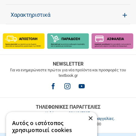
Χαρακτηριστικά
ΔΩΡΕΑΝ
NEWSLETTER
ΜΕΤΑΦΟΡΙΚΑ
Για να ενημερώνεστε πρώτοι για νέα προϊόντα και προσφορές του
textbook.gr
Δωρεάν
μεταφορικά
για
παραγγελίες
άνω
των
ΤΗΛΕΦΩΝΙΚΕΣ ΠΑΡΑΓΓΕΛΙΕΣ
49.9€
Καλέστε μας
2811217297
.
×
Εξυπηρέτηση πελατών & τηλεφωνικές παραγγελίες.
Αυτός ο ιστότοπος
Δευ. - Παρ. 9:00-17:00, Σάβ. 9:00-15:00
χρησιμοποιεί cookies