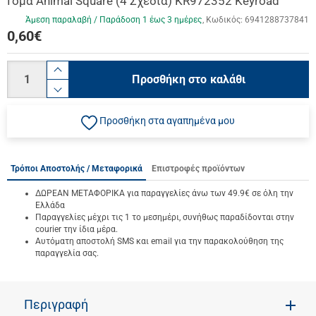
Γόμα Animal Square (4 Σχέδια) KR972352 Keyroad
Άμεση παραλαβή / Παράδoση 1 έως 3 ημέρες
Κωδικός:
6941288737841
0,60
€
Ποσότητα
product.increase.quantity
Προσθήκη στο καλάθι
product.decrease.quantity
Προσθήκη στα αγαπημένα μου
Τρόποι Αποστολής / Μεταφορικά
Επιστροφές προϊόντων
ΔΩΡΕΑΝ ΜΕΤΑΦΟΡΙΚΑ για παραγγελίες άνω των 49.9€ σε όλη την
Ελλάδα
Παραγγελίες μέχρι τις 1 το μεσημέρι, συνήθως παραδίδονται στην
courier την ίδια μέρα.
Αυτόματη αποστολή SMS και email για την παρακολούθηση της
παραγγελία σας.
Περιγραφή