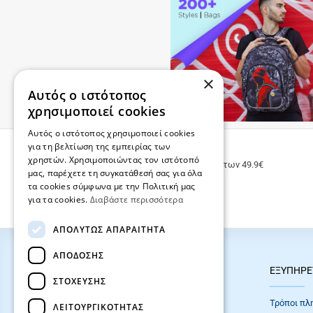
×
Αυτός ο ιστότοπος
χρησιμοποιεί cookies
Αυτός ο ιστότοπος χρησιμοποιεί cookies
για τη βελτίωση της εμπειρίας των
ΔΩΡΕΑΝ ΜΕΤΑΦΟΡΙΚΑ
χρηστών. Χρησιμοποιώντας τον ιστότοπό
Δωρεάν μεταφορικά για παραγγελίες άνω των 49.9€
μας, παρέχετε τη συγκατάθεσή σας για όλα
τα cookies σύμφωνα με την Πολιτική μας
για τα cookies.
Διαβάστε περισσότερα
ΑΠΟΛΎΤΩΣ ΑΠΑΡΑΊΤΗΤΑ
ΑΠΌΔΟΣΗΣ
HOT ΚΑΤΗΓΟΡΙΕΣ
ΕΞΥΠΗΡΕ
ΣΤΌΧΕΥΣΗΣ
ΣΧΟΛΙΚΕΣ ΤΣΑΝΤΕΣ
Τρόποι πλ
ΛΕΙΤΟΥΡΓΙΚΌΤΗΤΑΣ