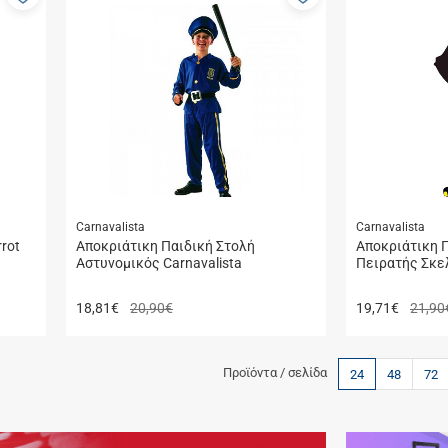
στα
στα
αγαπημένα
αγαπημένα
μου
μου
Carnavalista
Carnavalista
rot
Αποκριάτικη Παιδική Στολή
Aποκριάτικη 
Αστυνομικός Carnavalista
Πειρατής Σκελ
18,81
€
20,90€
19,71
€
21,90
Προϊόντα / σελίδα
24
48
72