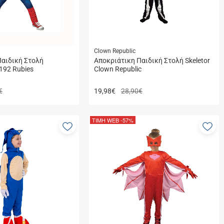
Clown Republic
Παιδική Στολή
Aποκριάτικη Παιδική Στολή Skeletor
192 Rubies
Clown Republic
€
19,98
€
28,90€
ΤΙΜΗ WEB
-57%
Προσθήκη
Πρ
στα
στ
αγαπημένα
αγ
μου
μο