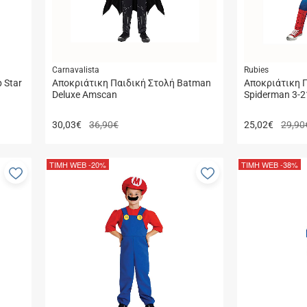
Carnavalista
Rubies
 Star
Αποκριάτικη Παιδική Στολή Batman
Αποκριάτικη 
Deluxe Amscan
Spiderman 3-2
30,03
€
36,90€
25,02
€
29,90
ΤΙΜΗ WEB
-20%
ΤΙΜΗ WEB
-38%
Προσθήκη
Προσθήκη
στα
στα
αγαπημένα
αγαπημένα
μου
μου