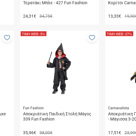
Τερατάκι Μπλε - 427 Fun Fashion
Κορίτσι Carna
24,31
€
34,75€
13,33
€
19,90
ΤΙΜΗ WEB
-5%
ΤΙΜΗ WEB
-27%
Προσθήκη
Προσθήκη
στα
στα
αγαπημένα
αγαπημένα
μου
μου
Fun Fashion
Carnavalista
uxe
Αποκριάτικη Παιδική Στολή Μάγος
Αποκριάτικη 
339 Fun Fashion
- Μάγισσα 3-2
35,96
€
38,00€
17,51
€
23,99