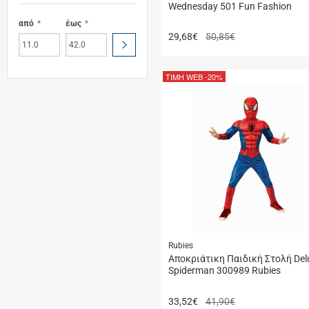
Wednesday 501 Fun Fashion
από
έως
29,68
€
50,85€
ΥΠΟΒΟΛΗ
ΤΙΜΗ WEB
-20%
Rubies
Αποκριάτικη Παιδική Στολή Del
Spiderman 300989 Rubies
33,52
€
41,90€