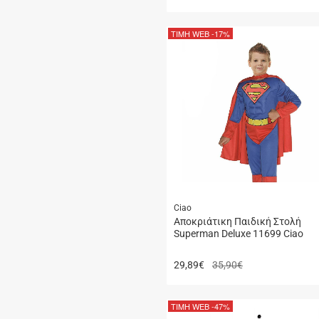
ΤΙΜΗ WEB
-17%
Ciao
Αποκριάτικη Παιδική Στολή
Superman Deluxe 11699 Ciao
29,89
€
35,90€
ΤΙΜΗ WEB
-47%