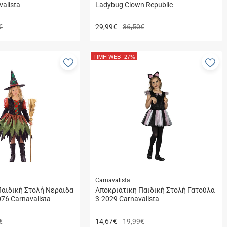
valista
Ladybug Clown Republic
€
29,99
€
36,50€
ΤΙΜΗ WEB
-27%
Προσθήκη
Πρ
στα
στ
αγαπημένα
αγ
μου
μο
Carnavalista
Παιδική Στολή Νεράιδα
Αποκριάτικη Παιδική Στολή Γατούλα
076 Carnavalista
3-2029 Carnavalista
€
14,67
€
19,99€