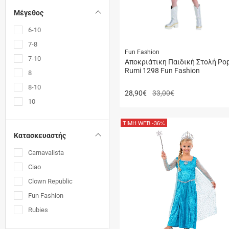
Μέγεθος
6-10
7-8
Fun Fashion
7-10
Αποκριάτικη Παιδική Στολή Pop
Rumi 1298 Fun Fashion
8
8-10
28,90
€
33,00€
10
ΤΙΜΗ WEB
-36%
Κατασκευαστής
Carnavalista
Ciao
Clown Republic
Fun Fashion
Rubies