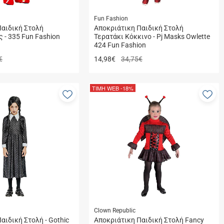
Fun Fashion
Παιδική Στολή
Αποκριάτικη Παιδική Στολή
 - 335 Fun Fashion
Τερατάκι Κόκκινο - Pj Masks Owlette
424 Fun Fashion
€
14,98
€
34,75€
ΤΙΜΗ WEB
-18%
Προσθήκη
Πρ
στα
στ
αγαπημένα
αγ
μου
μο
Clown Republic
αιδική Στολή - Gothic
Aποκριάτικη Παιδική Στολή Fancy