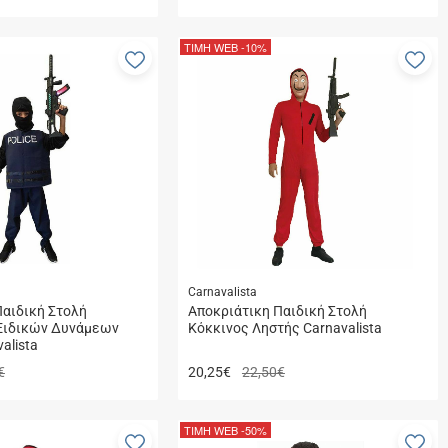
ΤΙΜΗ WEB
-10%
Προσθήκη
Πρ
στα
στ
αγαπημένα
αγ
μου
μο
Carnavalista
Παιδική Στολή
Αποκριάτικη Παιδική Στολή
Ειδικών Δυνάμεων
Κόκκινος Ληστής Carnavalista
alista
€
20,25
€
22,50€
ΤΙΜΗ WEB
-50%
Προσθήκη
Πρ