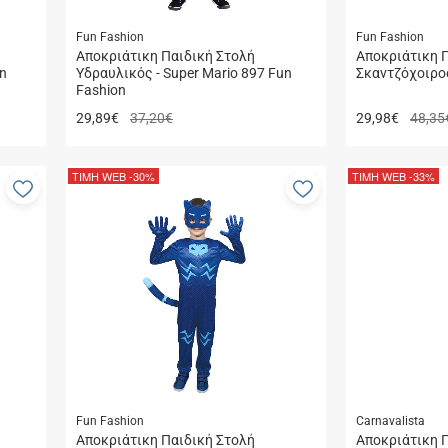
Fun Fashion
Fun Fashion
Αποκριάτικη Παιδική Στολή
Αποκριάτικη 
un
Υδραυλικός - Super Mario 897 Fun
Σκαντζόχοιρος
Fashion
29,89
€
37,20€
29,98
€
48,35
ΤΙΜΗ WEB
-30%
ΤΙΜΗ WEB
-33%
Προσθήκη
Προσθήκη
στα
στα
αγαπημένα
αγαπημένα
μου
μου
Fun Fashion
Carnavalista
Αποκριάτικη Παιδική Στολή
Aποκριάτικη Π