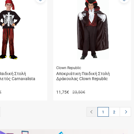
στα
στ
αγαπημένα
αγ
μου
μο
Clown Republic
Παιδική Στολή
Aποκριάτικη Παιδική Στολή
ετός Carnavalista
Δράκουλας Clown Republic
€
11,75
€
23,50€
button.prev
butto
1
2