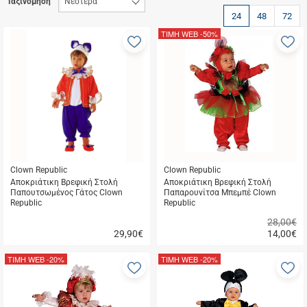
Ταξινόμηση
24
48
72
ΤΙΜΗ WEB
-50%
Προσθήκη
Π
στα
σ
αγαπημένα
α
μου
μ
Clown Republic
Clown Republic
Αποκριάτικη Βρεφική Στολή
Αποκριάτικη Βρεφική Στολή
Παπουτσωμένος Γάτος Clown
Παπαρουνίτσα Μπεμπέ Clown
Republic
Republic
28,00€
29,90
€
14,00
€
Γρήγορη
Γρήγορη
αγορά
αγορά
ΤΙΜΗ WEB
-20%
ΤΙΜΗ WEB
-20%
Προσθήκη
Π
στα
σ
αγαπημένα
α