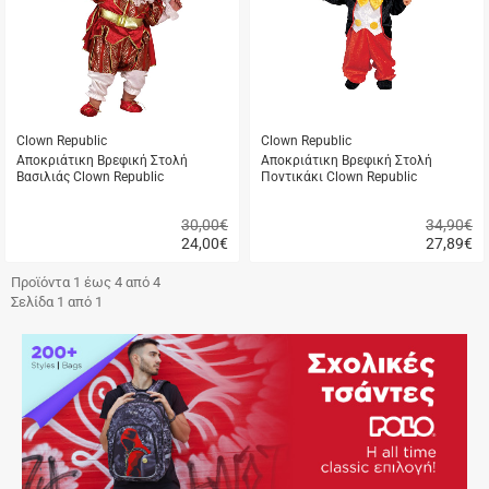
μου
μ
Clown Republic
Clown Republic
Αποκριάτικη Βρεφική Στολή
Αποκριάτικη Βρεφική Στολή
Βασιλιάς Clown Republic
Ποντικάκι Clown Republic
30,00€
34,90€
24,00
€
27,89
€
Γρήγορη
Γρήγορη
αγορά
αγορά
Προϊόντα 1 έως 4 από 4
Σελίδα 1 από 1